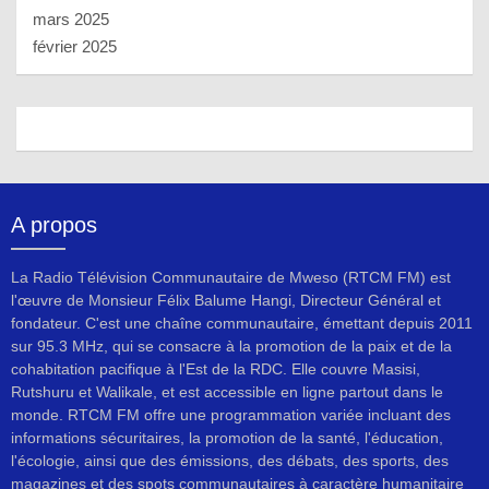
mars 2025
février 2025
A propos
La Radio Télévision Communautaire de Mweso (RTCM FM) est
l'œuvre de Monsieur Félix Balume Hangi, Directeur Général et
fondateur. C'est une chaîne communautaire, émettant depuis 2011
sur 95.3 MHz, qui se consacre à la promotion de la paix et de la
cohabitation pacifique à l'Est de la RDC. Elle couvre Masisi,
Rutshuru et Walikale, et est accessible en ligne partout dans le
monde. RTCM FM offre une programmation variée incluant des
informations sécuritaires, la promotion de la santé, l'éducation,
l'écologie, ainsi que des émissions, des débats, des sports, des
magazines et des spots communautaires à caractère humanitaire