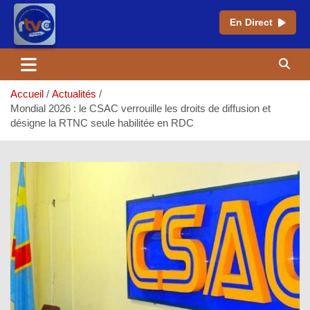
En Direct
Aller
au
contenu
Accueil
Actualités
Mondial 2026 : le CSAC verrouille les droits de diffusion et
désigne la RTNC seule habilitée en RDC