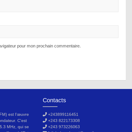
avigateur pour mon prochain commentaire.
Contacts
M) est l'œuvre
+243899116451
ondateur. C'est
+243 822173308
5.3 MHz, qui se
+243 973226063