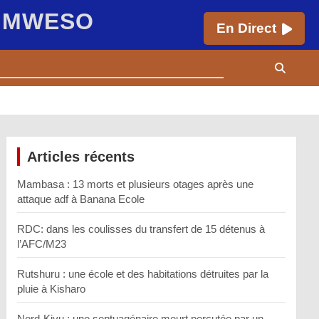
E MWESO
En Direct
Articles récents
Mambasa : 13 morts et plusieurs otages après une
attaque adf à Banana Ecole
RDC: dans les coulisses du transfert de 15 détenus à
l’AFC/M23
Rutshuru : une école et des habitations détruites par la
pluie à Kisharo
Nord-Kivu : une septuagénaire meurt percutée par un