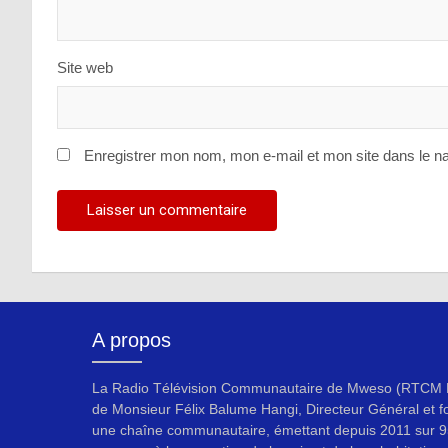
Site web
Enregistrer mon nom, mon e-mail et mon site dans le n
A propos
La Radio Télévision Communautaire de Mweso (RTCM F
de Monsieur Félix Balume Hangi, Directeur Général et f
une chaîne communautaire, émettant depuis 2011 sur 9