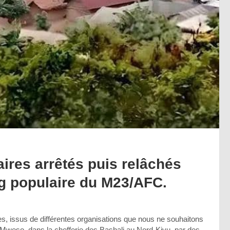
ires arrêtés puis relâchés
ng populaire du M23/AFC.
, issus de différentes organisations que nous ne souhaitons
 Mweso, dans la chefferie des Bashali au Nord-Kivu, par des