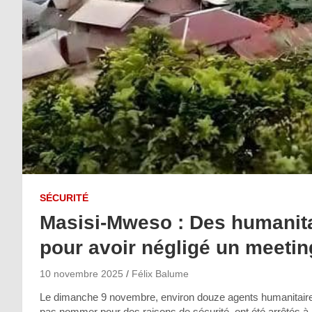
SÉCURITÉ
Masisi-Mweso : Des humanita
pour avoir négligé un meeti
10 novembre 2025
Félix Balume
Le dimanche 9 novembre, environ douze agents humanitaires
pas nommer pour des raisons de sécurité, ont été arrêtés à