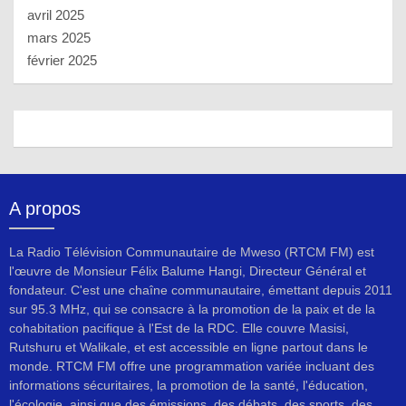
avril 2025
mars 2025
février 2025
A propos
La Radio Télévision Communautaire de Mweso (RTCM FM) est
l'œuvre de Monsieur Félix Balume Hangi, Directeur Général et
fondateur. C'est une chaîne communautaire, émettant depuis 2011
sur 95.3 MHz, qui se consacre à la promotion de la paix et de la
cohabitation pacifique à l'Est de la RDC. Elle couvre Masisi,
Rutshuru et Walikale, et est accessible en ligne partout dans le
monde. RTCM FM offre une programmation variée incluant des
informations sécuritaires, la promotion de la santé, l'éducation,
l'écologie, ainsi que des émissions, des débats, des sports, des