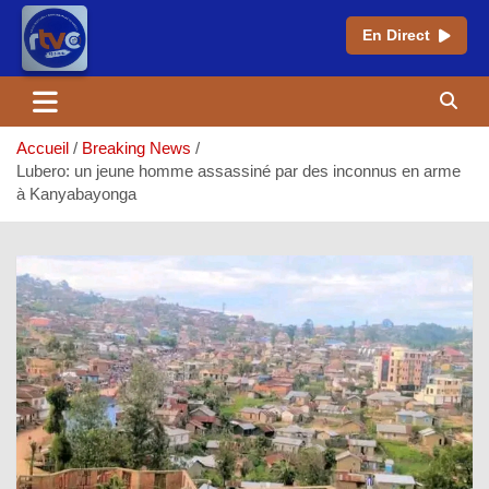
En Direct
Aller
au
contenu
Accueil
Breaking News
Lubero: un jeune homme assassiné par des inconnus en arme
à Kanyabayonga