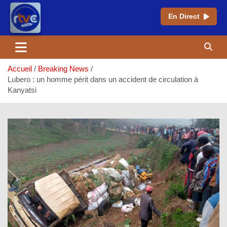
En Direct
Aller
au
contenu
Accueil
Breaking News
Lubero : un homme périt dans un accident de circulation à
Kanyatsi