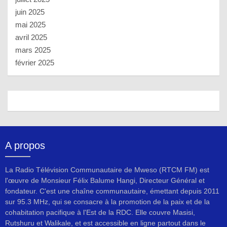
juin 2025
mai 2025
avril 2025
mars 2025
février 2025
A propos
La Radio Télévision Communautaire de Mweso (RTCM FM) est
l'œuvre de Monsieur Félix Balume Hangi, Directeur Général et
fondateur. C'est une chaîne communautaire, émettant depuis 2011
sur 95.3 MHz, qui se consacre à la promotion de la paix et de la
cohabitation pacifique à l'Est de la RDC. Elle couvre Masisi,
Rutshuru et Walikale, et est accessible en ligne partout dans le