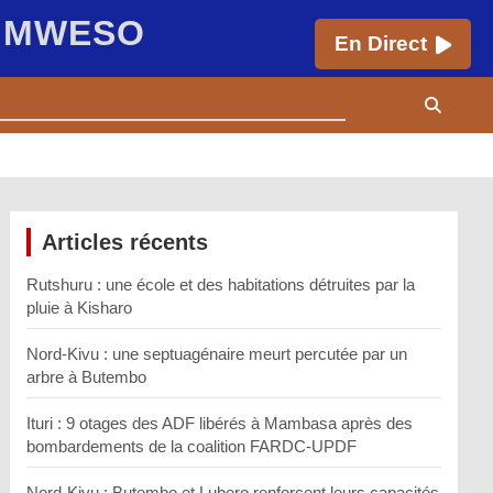
E MWESO
En Direct
Articles récents
Rutshuru : une école et des habitations détruites par la
pluie à Kisharo
Nord-Kivu : une septuagénaire meurt percutée par un
arbre à Butembo
Ituri : 9 otages des ADF libérés à Mambasa après des
bombardements de la coalition FARDC-UPDF
Nord-Kivu : Butembo et Lubero renforcent leurs capacités