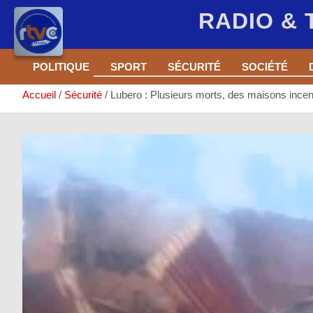
RADIO &
Aller
POLITIQUE
SPORT
SÉCURITÉ
SOCIÉTÉ
au
contenu
Accueil
Sécurité
Lubero : Plusieurs morts, des maisons inc