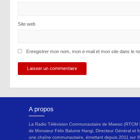
Site web
Enregistrer mon nom, mon e-mail et mon site dans le n
A propos
La Radio Télévision Communautaire de Mweso (RTCM F
de Monsieur Félix Balume Hangi, Directeur Général et f
une chaîne communautaire, émettant depuis 2011 sur 9