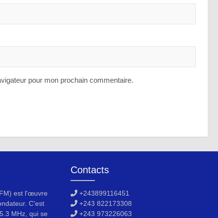
avigateur pour mon prochain commentaire.
Contacts
M) est l'œuvre
+243899116451
ondateur. C'est
+243 822173308
5.3 MHz, qui se
+243 973226063