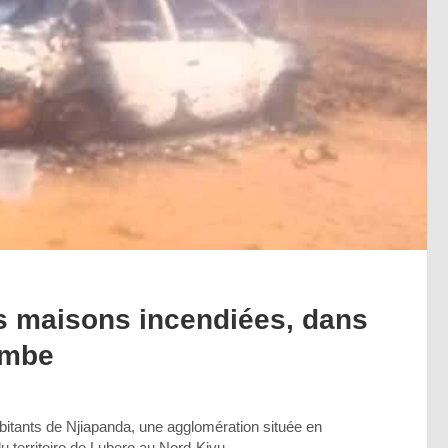
es maisons incendiées, dans
embe
tants de Njiapanda, une agglomération située en
territoire de Lubero au Nord-Kivu.