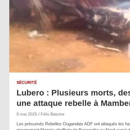
SÉCURITÉ
Lubero : Plusieurs morts, d
une attaque rebelle à Mamb
8 mai 2025
Félix Balume
Les présumés Rebelles Ougandais ADF ont attaqués les habi
groupement Manzia chefferie de Baswagha au Nord-ouest du 