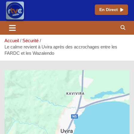
En Direct
Aller
au
contenu
Accueil
Sécurité
Le calme revient à Uvira après des accrochages entre les
FARDC et les Wazalendo