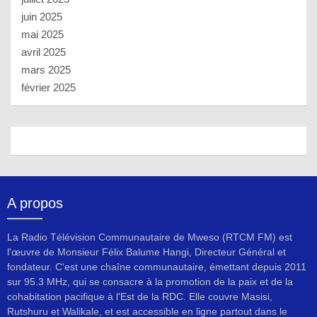
juin 2025
mai 2025
avril 2025
mars 2025
février 2025
A propos
La Radio Télévision Communautaire de Mweso (RTCM FM) est
l'œuvre de Monsieur Félix Balume Hangi, Directeur Général et
fondateur. C'est une chaîne communautaire, émettant depuis 2011
sur 95.3 MHz, qui se consacre à la promotion de la paix et de la
cohabitation pacifique à l'Est de la RDC. Elle couvre Masisi,
Rutshuru et Walikale, et est accessible en ligne partout dans le