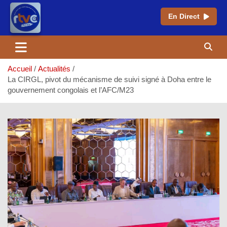
En Direct
Aller
au
contenu
Accueil
Actualités
La CIRGL, pivot du mécanisme de suivi signé à Doha entre le
gouvernement congolais et l’AFC/M23