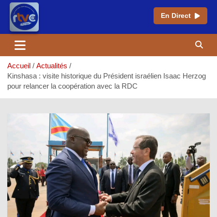
En Direct
Aller
au
contenu
Accueil
Actualités
Kinshasa : visite historique du Président israélien Isaac Herzog
pour relancer la coopération avec la RDC