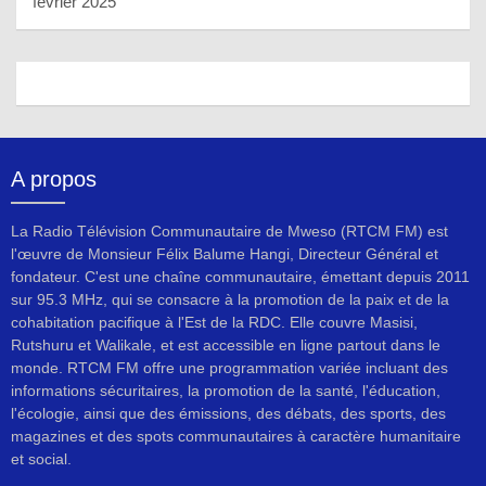
février 2025
A propos
La Radio Télévision Communautaire de Mweso (RTCM FM) est
l'œuvre de Monsieur Félix Balume Hangi, Directeur Général et
fondateur. C'est une chaîne communautaire, émettant depuis 2011
sur 95.3 MHz, qui se consacre à la promotion de la paix et de la
cohabitation pacifique à l'Est de la RDC. Elle couvre Masisi,
Rutshuru et Walikale, et est accessible en ligne partout dans le
monde. RTCM FM offre une programmation variée incluant des
informations sécuritaires, la promotion de la santé, l'éducation,
l'écologie, ainsi que des émissions, des débats, des sports, des
magazines et des spots communautaires à caractère humanitaire
et social.