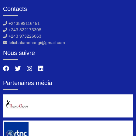
Contacts
+243899116451
+243 822173308
+243 973226063
felixbalumehangi@gmail.com
Nous suivre
Partenaires média