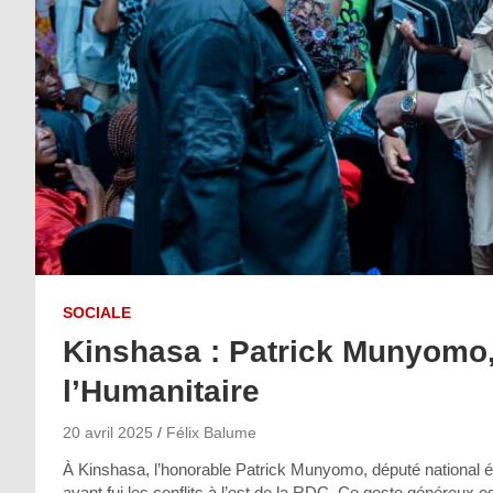
SOCIALE
Kinshasa : Patrick Munyomo
l’Humanitaire
20 avril 2025
Félix Balume
À Kinshasa, l’honorable Patrick Munyomo, député national é
ayant fui les conflits à l’est de la RDC. Ce geste généreux es