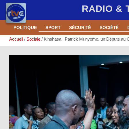
RADIO &
Aller
POLITIQUE
SPORT
SÉCURITÉ
SOCIÉTÉ
au
contenu
Accueil
Sociale
Kinshasa : Patrick Munyomo, un Député au C