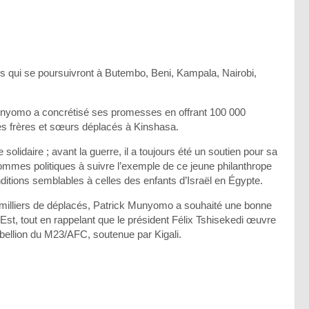
ons qui se poursuivront à Butembo, Beni, Kampala, Nairobi,
Munyomo a concrétisé ses promesses en offrant 100 000
ses frères et sœurs déplacés à Kinshasa.
olidaire ; avant la guerre, il a toujours été un soutien pour sa
hommes politiques à suivre l’exemple de ce jeune philanthrope
ditions semblables à celles des enfants d’Israël en Égypte.
de milliers de déplacés, Patrick Munyomo a souhaité une bonne
’Est, tout en rappelant que le président Félix Tshisekedi œuvre
rébellion du M23/AFC, soutenue par Kigali.