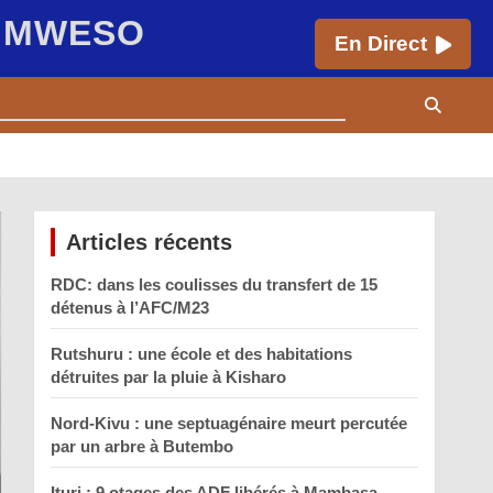
E MWESO
En Direct
Articles récents
RDC: dans les coulisses du transfert de 15
détenus à l’AFC/M23
Rutshuru : une école et des habitations
détruites par la pluie à Kisharo
Nord-Kivu : une septuagénaire meurt percutée
par un arbre à Butembo
Ituri : 9 otages des ADF libérés à Mambasa