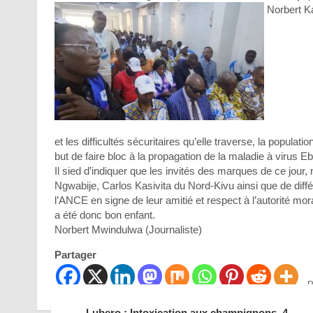
Norbert Ka
et les difficultés sécuritaires qu’elle traverse, la popula
but de faire bloc à la propagation de la maladie à virus Ebo
Il sied d’indiquer que les invités des marques de ce j
Ngwabije, Carlos Kasivita du Nord-Kivu ainsi que de différ
l’ANCE en signe de leur amitié et respect à l’autorité mo
a été donc bon enfant.
Norbert Mwindulwa (Journaliste)
Partager
P
Lubero : Intoxication aux champignons, 4