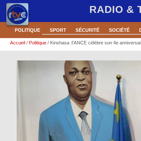
RADIO &
Aller
POLITIQUE
SPORT
SÉCURITÉ
SOCIÉTÉ
au
contenu
Accueil
Politique
Kinshasa :l’ANCE célèbre son 4e anniversai