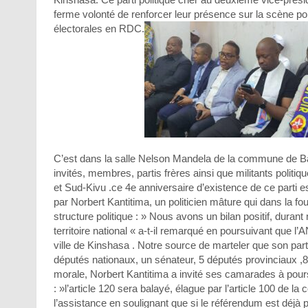
ferme volonté de renforcer leur présence sur la scène po
électorales en RDC.
C’est dans la salle Nelson Mandela de la commune de Ban
invités, membres, partis frères ainsi que militants poli
et Sud-Kivu .ce 4e anniversaire d’existence de ce parti e
par Norbert Kantitima, un politicien mâture qui dans la fo
structure politique : » Nous avons un bilan positif, dura
territoire national « a-t-il remarqué en poursuivant que 
ville de Kinshasa . Notre source de marteler que son parti
députés nationaux, un sénateur, 5 députés provinciaux ,
morale, Norbert Kantitima a invité ses camarades à poursui
: »l’article 120 sera balayé, élague par l’article 100 de la
l’assistance en soulignant que si le référendum est déjà