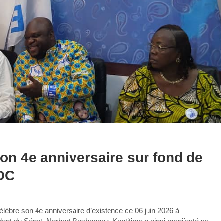
on 4e anniversaire sur fond de
RDC
lèbre son 4e anniversaire d’existence ce 06 juin 2026 à
ident du Sénat, Norbert Bashengezi Kantitima a ainsi manifesté sa