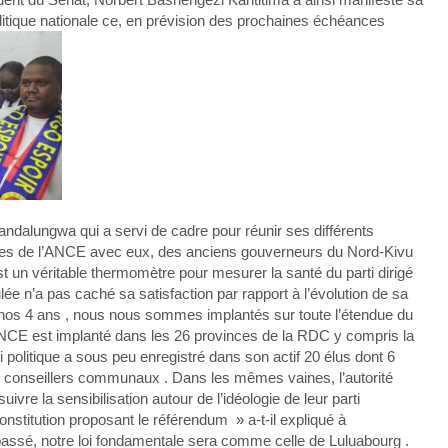
litique nationale ce, en prévision des prochaines échéances
dalungwa qui a servi de cadre pour réunir ses différents
tiques de l’ANCE avec eux, des anciens gouverneurs du Nord-Kivu
st un véritable thermomètre pour mesurer la santé du parti dirigé
ulée n’a pas caché sa satisfaction par rapport à l’évolution de sa
nt nos 4 ans , nous nous sommes implantés sur toute l’étendue du
l’ANCE est implanté dans les 26 provinces de la RDC y compris la
 politique a sous peu enregistré dans son actif 20 élus dont 6
8 conseillers communaux . Dans les mêmes vaines, l’autorité
vre la sensibilisation autour de l’idéologie de leur parti
 constitution proposant le référendum » a-t-il expliqué à
 passé, notre loi fondamentale sera comme celle de Luluabourg .