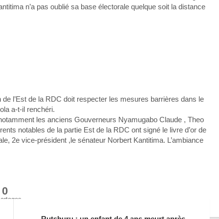
ntitima n’a pas oublié sa base électorale quelque soit la distance
tion de l’Est de la RDC doit respecter les mesures barrières dans le
la a-t-il renchéri.
our, notamment les anciens Gouverneurs Nyamugabo Claude , Theo
ents notables de la partie Est de la RDC ont signé le livre d’or de
rale, 2e vice-président ,le sénateur Norbert Kantitima. L’ambiance
0
artages
Rutshuru : un enfant de 4 ans meurt après