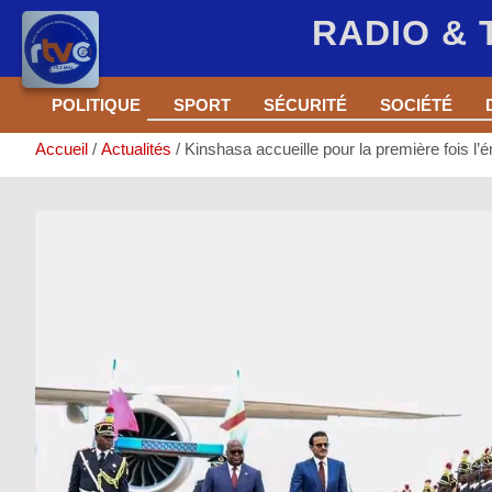
RADIO &
Aller
POLITIQUE
SPORT
SÉCURITÉ
SOCIÉTÉ
au
contenu
Accueil
Actualités
Kinshasa accueille pour la première fois l’é