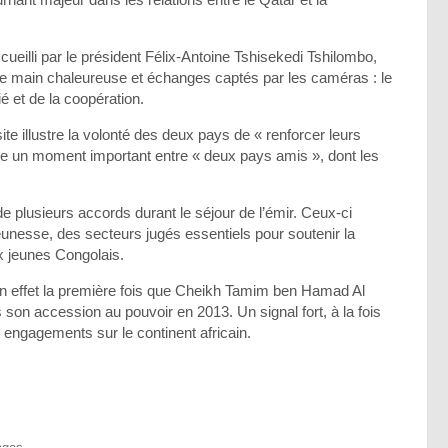
accueilli par le président Félix-Antoine Tshisekedi Tshilombo,
 main chaleureuse et échanges captés par les caméras : le
ié et de la coopération.
site illustre la volonté des deux pays de « renforcer leurs
oque un moment important entre « deux pays amis », dont les
e plusieurs accords durant le séjour de l’émir. Ceux-ci
eunesse, des secteurs jugés essentiels pour soutenir la
ux jeunes Congolais.
t en effet la première fois que Cheikh Tamim ben Hamad Al
on accession au pouvoir en 2013. Un signal fort, à la fois
 engagements sur le continent africain.
ages