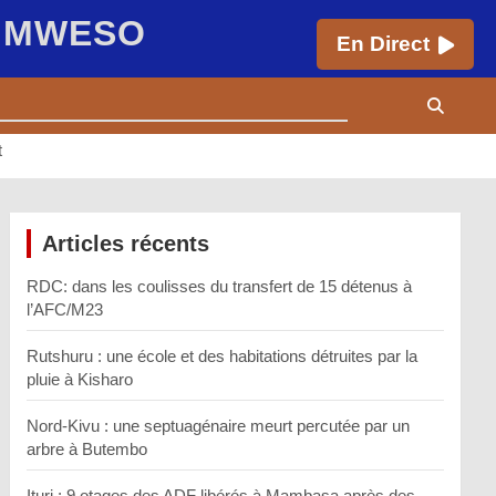
E MWESO
En Direct
t
Articles récents
RDC: dans les coulisses du transfert de 15 détenus à
l’AFC/M23
Rutshuru : une école et des habitations détruites par la
pluie à Kisharo
Nord-Kivu : une septuagénaire meurt percutée par un
arbre à Butembo
Ituri : 9 otages des ADF libérés à Mambasa après des