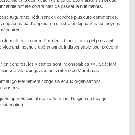
endie ont été contraintes de passer la nuit dehors.
tesse fulgurante, réduisant en cendres plusieurs commerces,
nts, dépassés par l’ampleur du sinistre et dépourvus de moyens
u désastreux.
ordonnateur, confirme l’incident et lance un appel pressant
rvice anti-incendie opérationnel, indispensable pour prévenir
t en cendres, les victimes sont inconsolables >>, a déclaré
iété Civile Congolaise en territoire de Mambasa.
ant au gouvernement congolais et aux organisations
 sinistrés.
e approfondie afin de déterminer l’origine du feu, qui
onsternation.