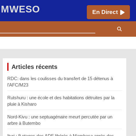
E MWESO
En Direct
Articles récents
RDC: dans les coulisses du transfert de 15 détenus à
l’AFC/M23
Rutshuru : une école et des habitations détruites par la
pluie à Kisharo
Nord-Kivu : une septuagénaire meurt percutée par un
arbre à Butembo
Ituri : 9 otages des ADF libérés à Mambasa après des