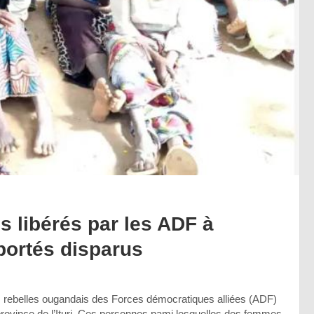
es libérés par les ADF à
portés disparus
 les rebelles ougandais des Forces démocratiques alliées (ADF)
 province de l’Ituri. Ces personnes pami lesquelles des femmes