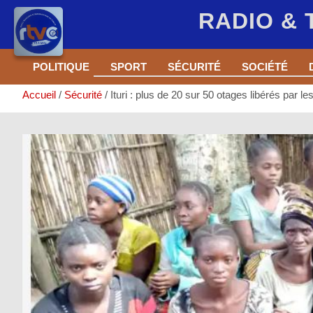
RADIO &
Aller
POLITIQUE
SPORT
SÉCURITÉ
SOCIÉTÉ
au
contenu
Accueil
Sécurité
Ituri : plus de 20 sur 50 otages libérés par