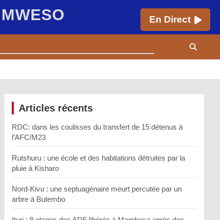
E MWESO
En Direct
Articles récents
RDC: dans les coulisses du transfert de 15 détenus à
l’AFC/M23
Rutshuru : une école et des habitations détruites par la
pluie à Kisharo
Nord-Kivu : une septuagénaire meurt percutée par un
arbre à Butembo
Ituri : 9 otages des ADF libérés à Mambasa après des