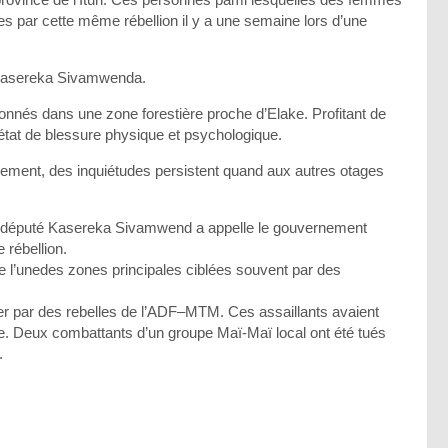
es par cette même rébellion il y a une semaine lors d’une
le Kasereka Sivamwenda.
onnés dans une zone forestière proche d’Elake. Profitant de
état de blessure physique et psychologique.
gement, des inquiétudes persistent quand aux autres otages
.
le député Kasereka Sivamwend a appelle le gouvernement
 rébellion.
e l’unedes zones principales ciblées souvent par des
ernier par des rebelles de l’ADF–MTM. Ces assaillants avaient
uite. Deux combattants d’un groupe Maï-Maï local ont été tués
.