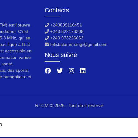
Contacts
M) est l'œuvre
+243899116451
ondateur. C'est
+243 822173308
5.3 MHz, qui se
+243 973226063
acifique à l'Est
felixbalumehangi@gmail.com
est accessible en
Nous suivre
ammation variée
a santé,
ats, des sports,
e humanitaire et
RTCM © 2025 - Tout droit réservé
O