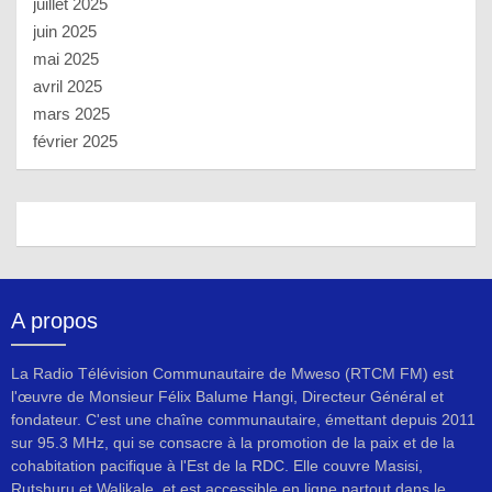
juillet 2025
juin 2025
mai 2025
avril 2025
mars 2025
février 2025
A propos
La Radio Télévision Communautaire de Mweso (RTCM FM) est
l'œuvre de Monsieur Félix Balume Hangi, Directeur Général et
fondateur. C'est une chaîne communautaire, émettant depuis 2011
sur 95.3 MHz, qui se consacre à la promotion de la paix et de la
cohabitation pacifique à l'Est de la RDC. Elle couvre Masisi,
Rutshuru et Walikale, et est accessible en ligne partout dans le