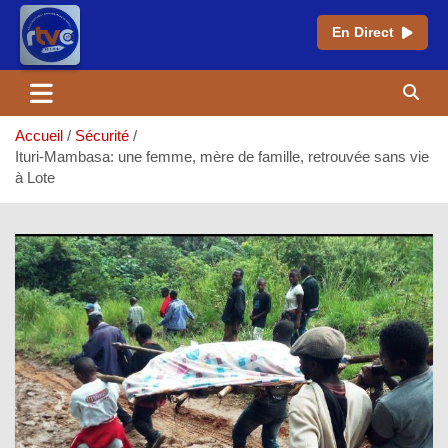
En Direct
Aller
au
contenu
Accueil
Sécurité
Ituri-Mambasa: une femme, mère de famille, retrouvée sans vie
à Lote