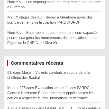
Nord-Kivu : une septuagénaire meurt percutée par un arbre
à Butembo
Ituri : 9 otages des ADF libérés à Mambasa après des
bombardements de la coalition FARDC-UPDF
Nord-Kivu : Butembo et Lubero renforcent leurs capacités
pour mieux gérer les mouvements des populations, sous
l’égide de la CNR Nord-Kivu ✍️
Commentaires récents
thk
dans
Masisi : Violents combats en cours dans la
chefferie des Bashali
Marcus227
dans
Évacuation sécurisée des FARDC de
Goma à Kinshasa: Bruno Lemarquis appelle toutes les
parties à respecter le droit international humanitaire
Augustin Ngeleza
dans
GOMA/SOCIETE : Visite caritative,