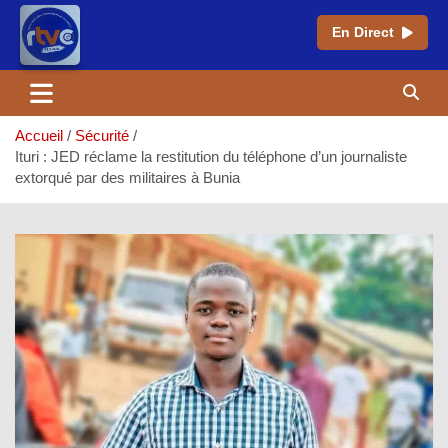
En Direct
Aller
au
contenu
Accueil
Sécurité
Ituri : JED réclame la restitution du téléphone d’un journaliste
extorqué par des militaires à Bunia