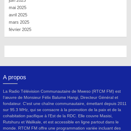
juin 2025
mai 2025
avril 2025
mars 2025
février 2025
A propos
La Radio Télévision Communautaire de Mweso (RTCM FM) est
l'œuvre de Monsieur Félix Balume Hangi, Directeur Général et
fondateur. C'est une chaîne communautaire, émettant depuis 2011
sur 95.3 MHz, qui se consacre à la promotion de la paix et de la
cohabitation pacifique à l'Est de la RDC. Elle couvre Masisi,
Rutshuru et Walikale, et est accessible en ligne partout dans le
monde. RTCM FM offre une programmation variée incluant des