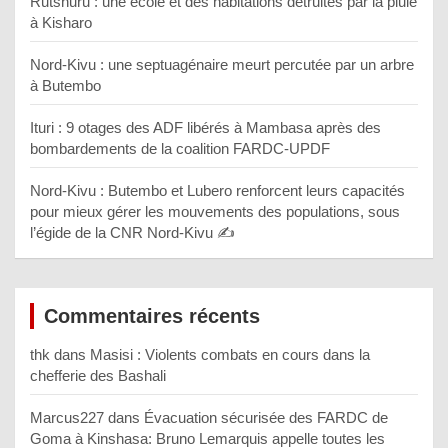
Rutshuru : une école et des habitations détruites par la pluie
à Kisharo
Nord-Kivu : une septuagénaire meurt percutée par un arbre
à Butembo
Ituri : 9 otages des ADF libérés à Mambasa après des
bombardements de la coalition FARDC-UPDF
Nord-Kivu : Butembo et Lubero renforcent leurs capacités
pour mieux gérer les mouvements des populations, sous
l’égide de la CNR Nord-Kivu ✍️
Commentaires récents
thk
dans
Masisi : Violents combats en cours dans la
chefferie des Bashali
Marcus227
dans
Évacuation sécurisée des FARDC de
Goma à Kinshasa: Bruno Lemarquis appelle toutes les