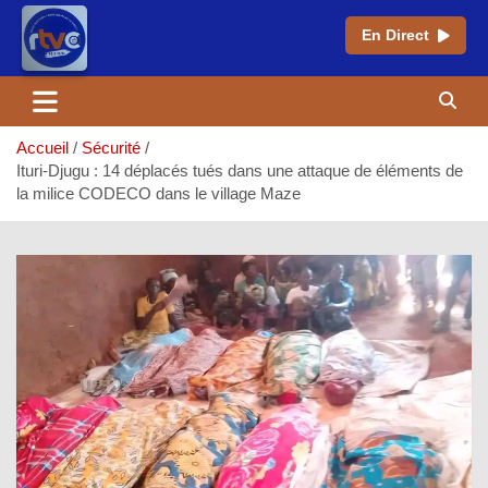
En Direct
Aller
au
contenu
Accueil
Sécurité
Ituri-Djugu : 14 déplacés tués dans une attaque de éléments de
la milice CODECO dans le village Maze