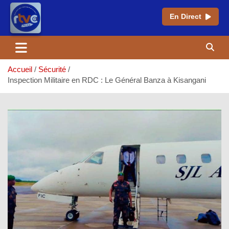
En Direct
Aller
au
contenu
Accueil
Sécurité
Inspection Militaire en RDC : Le Général Banza à Kisangani