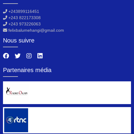
+243899116451
+243 822173308
+243 973226063
felixbalumehangi@gmail.com
Nous suivre
Partenaires média