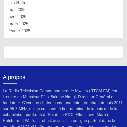
juin 2025
mai 2025
avril 2025
mars 2025
février 2025
A propos
La Radio Télévision Communautaire de Mweso (RTCM FM) est
l'œuvre de Monsieur Félix Balume Hangi, Directeur Général et
fondateur. C'est une chaîne communautaire, émettant depuis 2011
sur 95.3 MHz, qui se consacre à la promotion de la paix et de la
cohabitation pacifique à l'Est de la RDC. Elle couvre Masisi,
Rutshuru et Walikale, et est accessible en ligne partout dans le
monde. RTCM FM offre une programmation variée incluant des