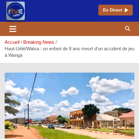
En Direct
Aller
au
contenu
Accueil
Breaking News
Haut-Uélé/Watsa : un enfant de 8 ans meurt d’un accident de jeu
à Wanga