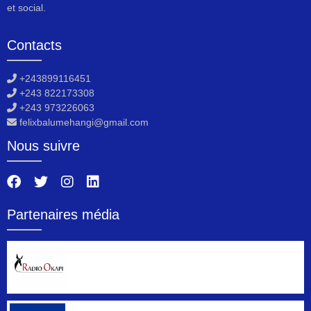
et social.
Contacts
+243899116451
+243 822173308
+243 973226063
felixbalumehangi@gmail.com
Nous suivre
Partenaires média