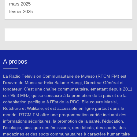
mars 2025
février 2025
A propos
La Radio Télévision Communautaire de Mweso (RTCM FM) est
l'œuvre de Monsieur Félix Balume Hangi, Directeur Général et
fondateur. C'est une chaîne communautaire, émettant depuis 2011
sur 95.3 MHz, qui se consacre à la promotion de la paix et de la
cohabitation pacifique à l'Est de la RDC. Elle couvre Masisi,
Rutshuru et Walikale, et est accessible en ligne partout dans le
monde. RTCM FM offre une programmation variée incluant des
informations sécuritaires, la promotion de la santé, l'éducation,
l'écologie, ainsi que des émissions, des débats, des sports, des
magazines et des spots communautaires à caractère humanitaire