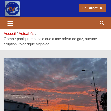
En Direct
Aller
au
contenu
Accueil
Actualités
Goma : panique matinale due à une odeur de gaz, aucune
éruption volcanique signalée