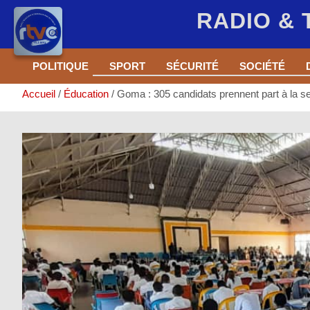
RADIO &
Aller
POLITIQUE
SPORT
SÉCURITÉ
SOCIÉTÉ
au
contenu
Accueil
Éducation
Goma : 305 candidats prennent part à la se