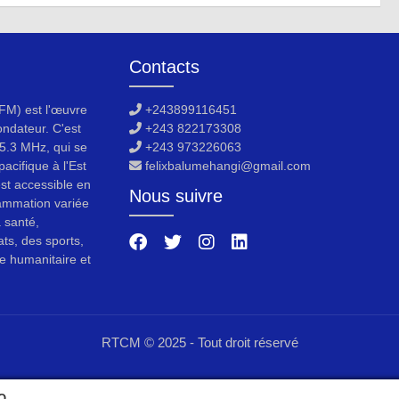
Contacts
M) est l'œuvre
+243899116451
ondateur. C'est
+243 822173308
5.3 MHz, qui se
+243 973226063
acifique à l'Est
felixbalumehangi@gmail.com
est accessible en
Nous suivre
ammation variée
a santé,
ats, des sports,
e humanitaire et
RTCM © 2025 - Tout droit réservé
O