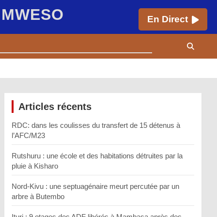
E MWESO
En Direct
Articles récents
RDC: dans les coulisses du transfert de 15 détenus à
l’AFC/M23
Rutshuru : une école et des habitations détruites par la
pluie à Kisharo
Nord-Kivu : une septuagénaire meurt percutée par un
arbre à Butembo
Ituri : 9 otages des ADF libérés à Mambasa après des