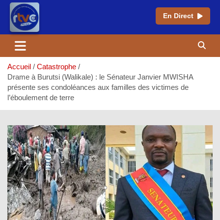
En Direct
Aller
au
contenu
Accueil
Catastrophe
Drame à Burutsi (Walikale) : le Sénateur Janvier MWISHA
présente ses condoléances aux familles des victimes de
l’éboulement de terre