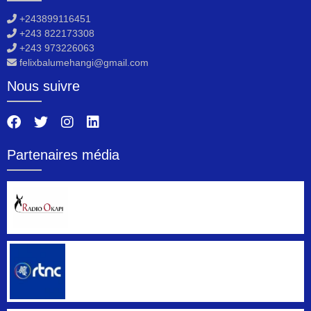
+243899116451
+243 822173308
+243 973226063
felixbalumehangi@gmail.com
Nous suivre
Partenaires média