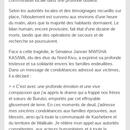
communauté locale dans une profonde douleur.
Selon les autorités locales et des témoignages recueillis sur
place, l’éboulement est survenu aux environs d’une heure
du matin, alors que la majorité des habitants dormaient. Le
bilan humain, encore provisoire, fait état d’une dizaine de
morts, tandis que des opérations de secours et de
recherche se poursuivent.
Face à cette tragédie, le Sénateur Janvier MWISHA
KASIWA, élu des élus du Nord-Kivu, a exprimé sa profonde
tristesse et sa solidarité envers les familles endeuillées.
Dans un message de condoléances adressé aux victimes,
il a déclaré :
> « C’est avec une profonde émotion et une vive
compassion que j’ai appris le drame qui a frappé nos frères
et sœurs de Burutsi, emportés par cet effroyable
glissement de terre. En ces moments de deuil, j’adresse
mes sincères condoléances aux familles éprouvées, aux
blessés, ainsi qu’à toute la communauté de Kashebere et
du territoire de Walikale. Je réitère mon appel aux autorités
compétentes, aux acteurs humanitaires et à toute la