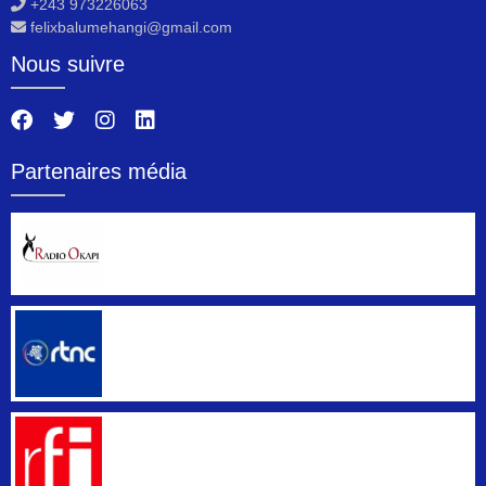
+243 973226063
felixbalumehangi@gmail.com
Nous suivre
Partenaires média