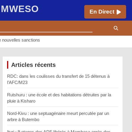
E MWESO
En Direct
 nouvelles sanctions
Articles récents
RDC: dans les coulisses du transfert de 15 détenus à
l’AFC/M23
Rutshuru : une école et des habitations détruites par la
pluie à Kisharo
Nord-Kivu : une septuagénaire meurt percutée par un
arbre à Butembo
Ituri : 9 otages des ADF libérés à Mambasa après des