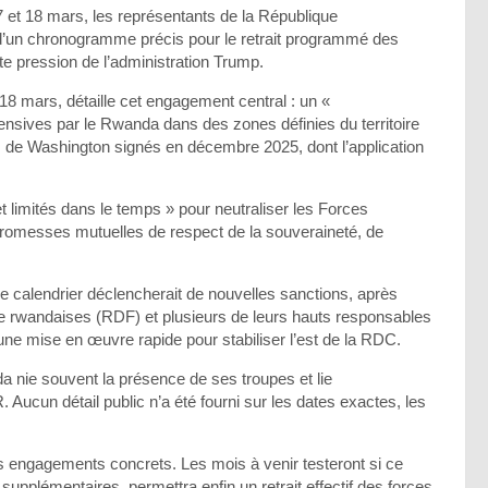
 et 18 mars, les représentants de la République
un chronogramme précis pour le retrait programmé des
rte pression de l’administration Trump.
8 mars, détaille cet engagement central : un «
nsives par le Rwanda dans des zones définies du territoire
s de Washington signés en décembre 2025, dont l’application
t limités dans le temps » pour neutraliser les Forces
romesses mutuelles de respect de la souveraineté, de
e calendrier déclencherait de nouvelles sanctions, après
e rwandaises (RDF) et plusieurs de leurs hauts responsables
ne mise en œuvre rapide pour stabiliser l’est de la RDC.
a nie souvent la présence de ses troupes et lie
ucun détail public n’a été fourni sur les dates exactes, les
engagements concrets. Les mois à venir testeront si ce
plémentaires, permettra enfin un retrait effectif des forces