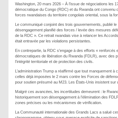
Washington, 20 mars 2026 – À l’issue de négociations les 17
démocratique du Congo (RDC) et du Rwanda ont convenu d’
forces rwandaises du territoire congolais oriental, sous la fo
Le communiqué conjoint des trois gouvernements, publié le 1
désengagement planifié des forces / levée des mesures défe
de la RDC ». Ce retrait rwandais vise à relancer les Accord
était entravée par les violations persistantes.
En contrepartie, la RDC s’engage à des efforts « renforcés e
démocratiques de libération du Rwanda (FDLR), avec des p
l’intégrité territoriale et de protection des civils.
L’administration Trump a réaffirmé que tout manquement à c
celles déjà imposées le 2 mars contre les Forces de défens
pour soutien présumé au M23. Les États-Unis insistent sur u
Malgré ces avancées, les incertitudes demeurent : le Rwand
historiquement son désengagement à l’élimination des FDLR. A
zones précises ou les mécanismes de vérification.
La Communauté internationale des Grands Lacs a salué ces 
chronogramme, obtenu sous menace explicite de sanctions sup