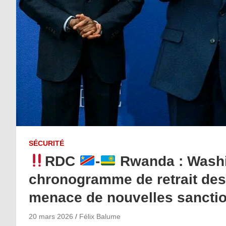
SÉCURITÉ
RDC
-
Rwanda : Washi
chronogramme de retrait des
menace de nouvelles sancti
20 mars 2026
Félix Balume