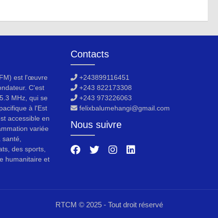
Contacts
M) est l'œuvre
+243899116451
ondateur. C'est
+243 822173308
5.3 MHz, qui se
+243 973226063
acifique à l'Est
felixbalumehangi@gmail.com
est accessible en
Nous suivre
ammation variée
a santé,
ats, des sports,
e humanitaire et
RTCM © 2025 - Tout droit réservé