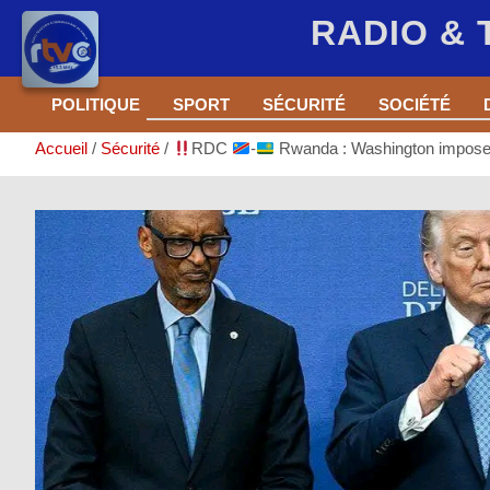
RADIO &
Aller
POLITIQUE
SPORT
SÉCURITÉ
SOCIÉTÉ
au
contenu
Accueil
Sécurité
RDC
-
Rwanda : Washington impose 