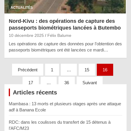
ACTUALITÉS
Nord-Kivu : des opérations de capture des
passeports biométriques lancées à Butembo
10 décembre 2025
Félix Balume
Les opérations de capture des données pour l’obtention des
passeports biométriques ont été lancées ce mardi…
Pagination
Précédent
1
…
15
16
des
17
…
36
Suivant
publications
Articles récents
Mambasa : 13 morts et plusieurs otages après une attaque
adf à Banana Ecole
RDC: dans les coulisses du transfert de 15 détenus à
l’AFC/M23