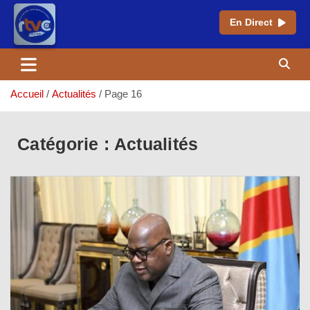
En Direct
Aller
au
contenu
Accueil
Actualités
Page 16
Catégorie :
Actualités