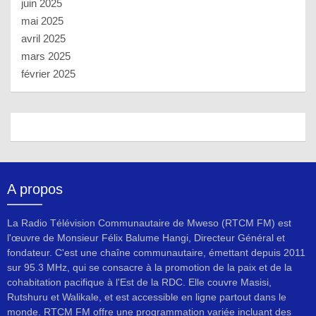
juin 2025
mai 2025
avril 2025
mars 2025
février 2025
A propos
La Radio Télévision Communautaire de Mweso (RTCM FM) est
l'œuvre de Monsieur Félix Balume Hangi, Directeur Général et
fondateur. C'est une chaîne communautaire, émettant depuis 2011
sur 95.3 MHz, qui se consacre à la promotion de la paix et de la
cohabitation pacifique à l'Est de la RDC. Elle couvre Masisi,
Rutshuru et Walikale, et est accessible en ligne partout dans le
monde. RTCM FM offre une programmation variée incluant des